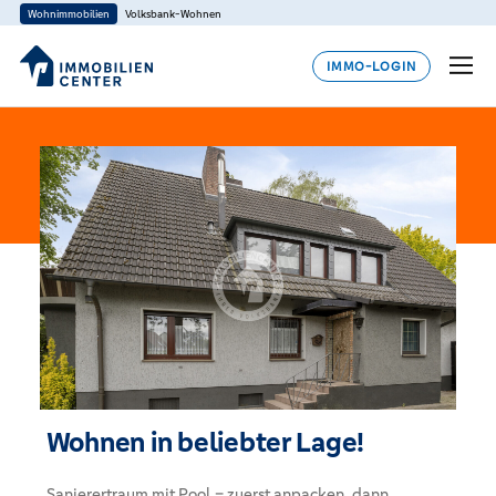
Wohnimmobilien
Volksbank-Wohnen
IMMO-LOGIN
Wohnen in beliebter Lage!
Sanierertraum mit Pool – zuerst anpacken, dann