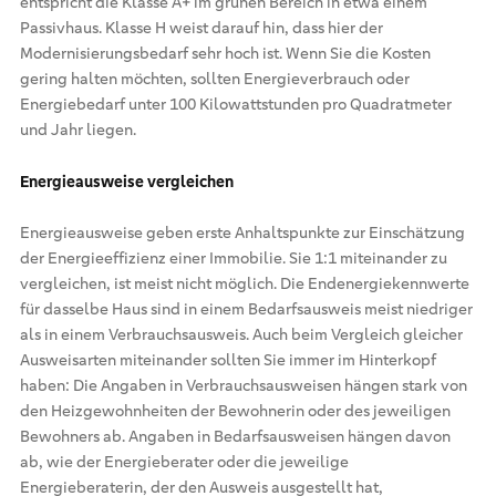
entspricht die Klasse A+ im grünen Bereich in etwa einem
Passivhaus. Klasse H weist darauf hin, dass hier der
Modernisierungsbedarf sehr hoch ist. Wenn Sie die Kosten
gering halten möchten, sollten Energieverbrauch oder
Energiebedarf unter 100 Kilowattstunden pro Quadratmeter
und Jahr liegen.
Energieausweise vergleichen
Energieausweise geben erste Anhaltspunkte zur Einschätzung
der Energieeffizienz einer Immobilie. Sie 1:1 miteinander zu
vergleichen, ist meist nicht möglich. Die Endenergiekennwerte
für dasselbe Haus sind in einem Bedarfsausweis meist niedriger
als in einem Verbrauchsausweis. Auch beim Vergleich gleicher
Ausweisarten miteinander sollten Sie immer im Hinterkopf
haben: Die Angaben in Verbrauchsausweisen hängen stark von
den Heizgewohnheiten der Bewohnerin oder des jeweiligen
Bewohners ab. Angaben in Bedarfsausweisen hängen davon
ab, wie der Energieberater oder die jeweilige
Energieberaterin, der den Ausweis ausgestellt hat,