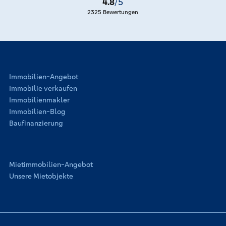
4.8
/5
* Wir weisen darauf hin, dass Sie mit dem Klick die Seiten
2325 Bewertungen
der Dortmunder Volksbank verlassen. Wir haben keinen
Einfluss auf die Inhalte der verlinkten Webseite. Für die
Richtigkeit der Inhalte ist immer der jeweilige Anbieter
oder Betreiber verantwortlich, weshalb wir
diesbezüglich keinerlei Gewähr übernehmen.
Immobilien-Angebot
Immobilie verkaufen
Immobilienmakler
Immobilien-Blog
Baufinanzierung
Mietimmobilien-Angebot
Unsere Mietobjekte