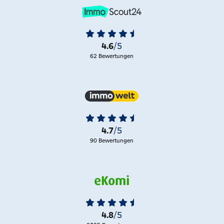
und wirtschaftlich stark in der Metallindustrie, ist
Schwerte heute ein ansprechendes Städtchen mit
historisch gewachsenem Stadtbild. Gestaltungswille und
Traditionsbewusstsein prägen das städtische Leben, etwa
4.6
/5
das mittelalterliche „Schichtwesen“ zur Gestaltung des
62 Bewertungen
nachbarschaftlichen Gemeinwohls. Schwerte bietet mit
seinen Veranstaltungen wie dem Pannekaukenfest, dem
„Welttheater der Straße“, mit Orchester und Kleinkunst,
Flusstouren, Ruhrauen und Grünlagen hervorragende
Freizeitmöglichkeiten und viel Kultur. Bekannt ist die
Stadt vor allem durch die Bürgerstiftung Rohrmeisterei,
4.7
/5
das Kulturzentrum von Schwerte.
90 Bewertungen
Weitere Informationen zu Immobilien in Schwerte –
Planen, Bauen, Wohnen:
http://www.schwerte.de
*
4.8
/5
* Wir weisen darauf hin, dass Sie mit dem Klick die Seiten