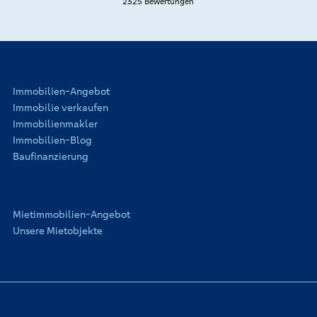
der Dortmunder Volksbank verlassen. Wir haben keinen
2325 Bewertungen
Einfluss auf die Inhalte der verlinkten Webseite. Für die
Richtigkeit der Inhalte ist immer der jeweilige Anbieter
oder Betreiber verantwortlich, weshalb wir
diesbezüglich keinerlei Gewähr übernehmen.
Immobilien-Angebot
Immobilie verkaufen
Immobilienmakler
Immobilien-Blog
Baufinanzierung
Mietimmobilien-Angebot
Unsere Mietobjekte