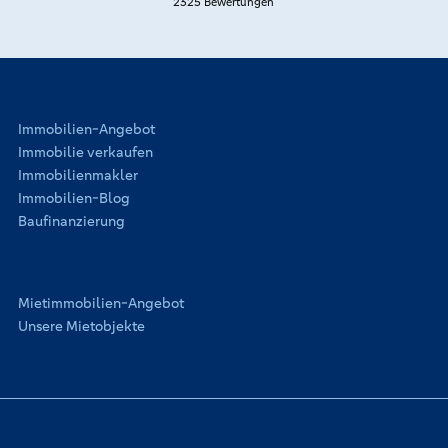
der Dortmunder Volksbank verlassen. Wir haben keinen
2325 Bewertungen
Einfluss auf die Inhalte der verlinkten Webseite. Für die
Richtigkeit der Inhalte ist immer der jeweilige Anbieter
oder Betreiber verantwortlich, weshalb wir
diesbezüglich keinerlei Gewähr übernehmen.
Immobilien-Angebot
Immobilie verkaufen
Immobilienmakler
Immobilien-Blog
Baufinanzierung
Mietimmobilien-Angebot
Unsere Mietobjekte