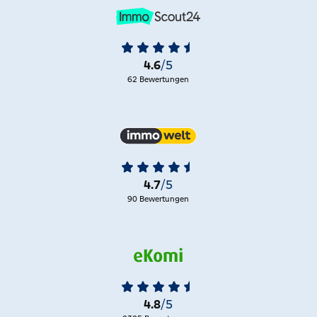
und wirtschaftlich stark in der Metallindustrie, ist
Schwerte heute ein ansprechendes Städtchen mit
historisch gewachsenem Stadtbild. Gestaltungswille und
Traditionsbewusstsein prägen das städtische Leben, etwa
4.6
/5
das mittelalterliche „Schichtwesen“ zur Gestaltung des
62 Bewertungen
nachbarschaftlichen Gemeinwohls. Schwerte bietet mit
seinen Veranstaltungen wie dem Pannekaukenfest, dem
„Welttheater der Straße“, mit Orchester und Kleinkunst,
Flusstouren, Ruhrauen und Grünlagen hervorragende
Freizeitmöglichkeiten und viel Kultur. Bekannt ist die
Stadt vor allem durch die Bürgerstiftung Rohrmeisterei,
4.7
/5
das Kulturzentrum von Schwerte.
90 Bewertungen
Weitere Informationen zu Immobilien in Schwerte –
Planen, Bauen, Wohnen:
http://www.schwerte.de
*
4.8
/5
* Wir weisen darauf hin, dass Sie mit dem Klick die Seiten